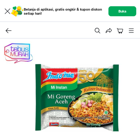
Belanja di aplikasi, gratis ongkir & kupon diskon
Buka
setiap hari!