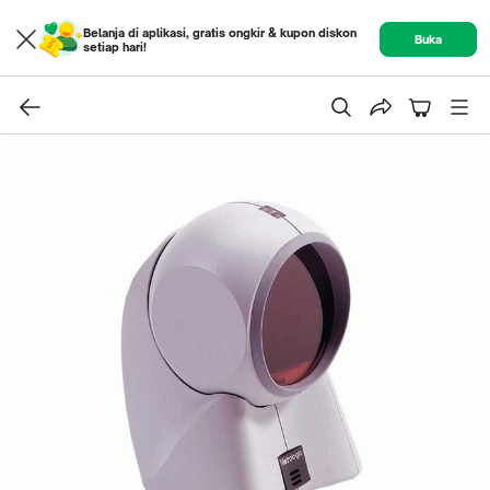
Belanja di aplikasi, gratis ongkir & kupon diskon
Buka
setiap hari!