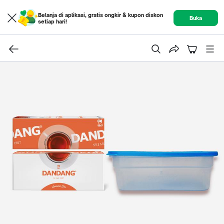
Belanja di aplikasi, gratis ongkir & kupon diskon
Buka
setiap hari!