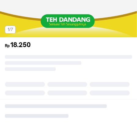
1/7
18.250
Rp