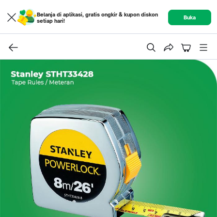
Belanja di aplikasi, gratis ongkir & kupon diskon
Buka
setiap hari!