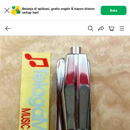
Belanja di aplikasi, gratis ongkir & kupon diskon
Buka
setiap hari!