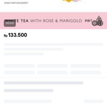
00:00
133.500
Rp