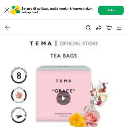
Belanja di aplikasi, gratis ongkir & kupon diskon
Buka
setiap hari!