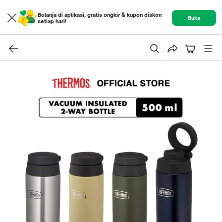
Belanja di aplikasi, gratis ongkir & kupon diskon
Buka
setiap hari!