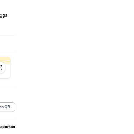
ngga
an QR
Laporkan