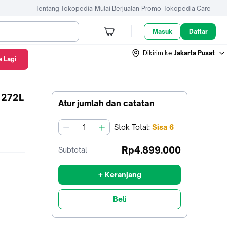
Tentang Tokopedia
Mulai Berjualan
Promo
Tokopedia Care
Masuk
Daftar
Dikirim ke
Jakarta Pusat
 Lagi
 272L
Atur jumlah dan catatan
Stok
Total
:
Sisa
6
jumlah
Rp4.899.000
Subtotal
+ Keranjang
Beli