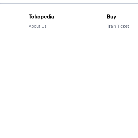
Tokopedia
Buy
About Us
Train Ticket
Career
Flight Ticket
Blog
Ticket Events
Tokopedia Salam
Hotlist
Hotel
Category
Bridestory
Sell
Parentstory
Seller Center
Tokopedia Dictionary
Mitra Toppers
Mall
Register Mall
Tokopedia Apps
Billing & Top up
Deals Tokopedia
Finance