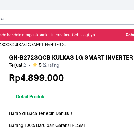
ada kendala dengan koneksi internetmu. Coba lagi, ya!
Coba
Detail Produk
Ulasan
Rekomendasi
SQCB KULKAS LG SMART INVERTER 272L
GN-B272SQCB KULKAS LG SMART INVERTER
bintang
Terjual
2
•
5
(
2
rating)
Rp4.899.000
Detail Produk
Harap di Baca Terlebih Dahulu..!!!
Barang 100% Baru dan Garansi RESMI