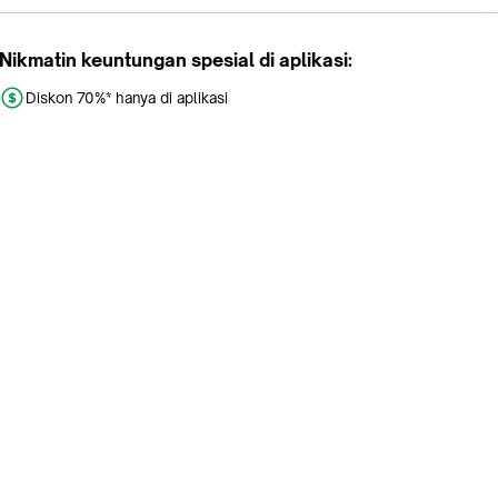
Nikmatin keuntungan spesial di aplikasi:
Diskon 70%* hanya di aplikasi
Promo khusus aplikasi
Gratis Ongkir tiap hari
Buka aplikasi dengan scan QR atau klik tombol:
Pelajari Selengkapnya