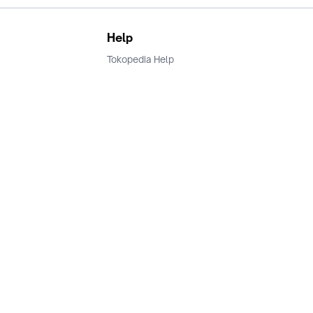
Help
Tokopedia Help
Terms and Condition
Privacy
Keamanan & Privasi
Ikuti Kami