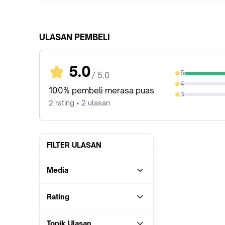
ULASAN PEMBELI
5.0
5
/ 5.0
100%
4
0%
100% pembeli merasa puas
3
0%
2 rating • 2 ulasan
FILTER ULASAN
Media
Rating
Topik Ulasan