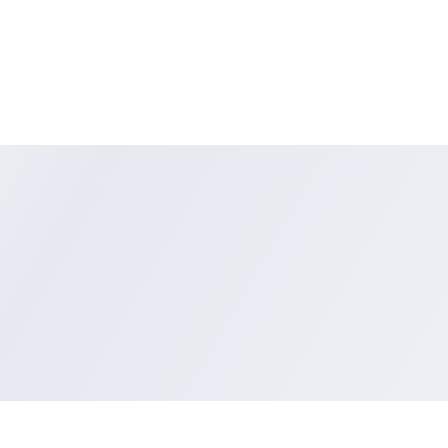
Speksifikasi lebih lengkap :
https://www.lg.com/id/kulkas/lg-GN-B272SQCB
*) Barang dikirim langsung oleh KURIR TOKO
*) Untuk PROMO FREE ONGKIR konfirmasi dulu ke pihak toko.
*) Dikarenakan sistem TOKOPEDIA tidak dapat FREE ONGKIR
sehingga anda perlu input jasa pengiriman JNE 1kg ( 9rb )
*) Untuk sameday delivery atau pengiriman dihari yang sama
disesuaikan oleh kondisi delivery di hari tersebut. harap konfi
terlebih dahulu.
*) Sebelum order harap konfirmasi stok terlebih dahulu.