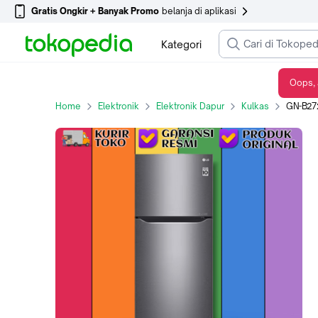
Gratis Ongkir + Banyak Promo
belanja di aplikasi
Kategori
Oops, 
GN-B272SQCB KULKAS LG SMART INVERTER 272L
Home
Elektronik
Elektronik Dapur
Kulkas
GN-B272