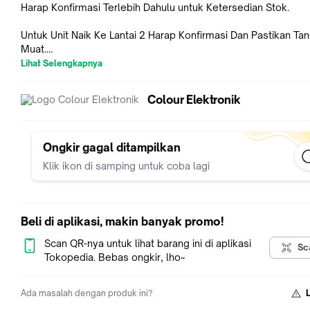
Harap Konfirmasi Terlebih Dahulu untuk Ketersedian Stok.
Untuk Unit Naik Ke Lantai 2 Harap Konfirmasi Dan Pastikan Ta
Muat.
Lihat Selengkapnya
info lebih lanjut
WhatsApp..!!!
Colour Elektronik
0813.1672.9462
0856.9138.8889
Garansi Service Dan Spare Part Resmi LG 1 Tahun
Ongkir gagal ditampilkan
Garansi KOMPRESOR Resmi LG 10 Tahun
Klik ikon di samping untuk coba lagi
Fitur Kunci
Smart Inverter Compressor
Pull Out Tray
Beli di aplikasi, makin banyak promo!
Multi Air Flow
LED Lighting
Scan QR-nya untuk lihat barang ini di aplikasi
Sc
Moist Balance Crisper
Tokopedia. Bebas ongkir, lho~
Kapasitas
Ada masalah dengan produk ini?
272L/ 254L