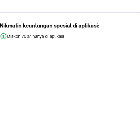
Nikmatin keuntungan spesial di aplikasi:
Diskon 70%* hanya di aplikasi
Promo khusus aplikasi
Gratis Ongkir tiap hari
Buka aplikasi dengan scan QR atau klik tombol:
Pelajari Selengkapnya