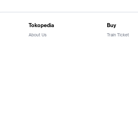
Tokopedia
Buy
About Us
Train Ticket
Career
Flight Ticket
Blog
Ticket Events
Tokopedia Salam
Hotlist
Hotel
Category
Bridestory
Sell
Parentstory
Seller Center
Tokopedia Dictionary
Mitra Toppers
Mall
Register Mall
Tokopedia Apps
Billing & Top up
Deals Tokopedia