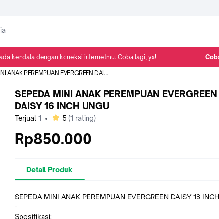
ada kendala dengan koneksi internetmu. Coba lagi, ya!
Coba
Detail Produk
Ulasan
Rekomendasi
 ANAK PEREMPUAN EVERGREEN DAISY 16 INCH UNGU
SEPEDA MINI ANAK PEREMPUAN EVERGREEN
DAISY 16 INCH UNGU
bintang
Terjual
1
•
5
(
1
rating)
Rp850.000
Detail Produk
SEPEDA MINI ANAK PEREMPUAN EVERGREEN DAISY 16 INC
-
Spesifikasi: