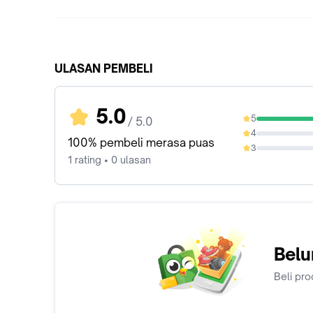
ULASAN PEMBELI
5.0
5
/ 5.0
100%
4
0%
100% pembeli merasa puas
3
0%
1 rating • 0 ulasan
Belu
Beli pro