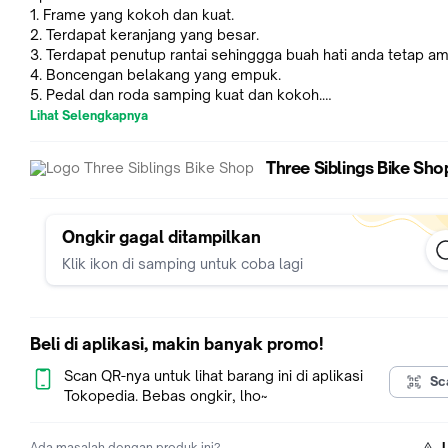
1. Frame yang kokoh dan kuat.
2. Terdapat keranjang yang besar.
3. Terdapat penutup rantai sehinggga buah hati anda tetap a
4. Boncengan belakang yang empuk.
5. Pedal dan roda samping kuat dan kokoh.
6. Desain dan warna yang menarik.
Lihat Selengkapnya
7. Tersedia dalam beberapa warna.
.
Three Siblings Bike Sho
* HARAP KONFIRMASI KEPADA PIHAK TOKO SEBELUM ORDER
UNTUK MEMASTIKAN KETERSEDIAAN BARANG
Ongkir gagal ditampilkan
Klik ikon di samping untuk coba lagi
Beli di aplikasi, makin banyak promo!
Scan QR-nya untuk lihat barang ini di aplikasi
Sc
Tokopedia. Bebas ongkir, lho~
Ada masalah dengan produk ini?