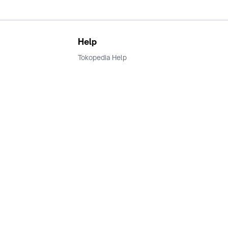
Help
Tokopedia Help
Terms and Condition
Privacy
Keamanan & Privasi
Ikuti Kami