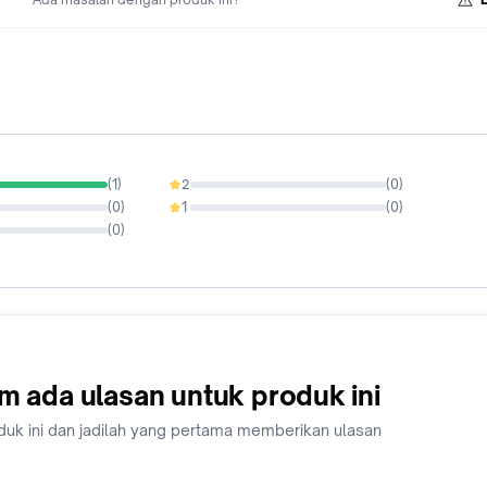
(
1
)
2
(
0
)
0%
(
0
)
1
(
0
)
0%
(
0
)
m ada ulasan untuk produk ini
duk ini dan jadilah yang pertama memberikan ulasan