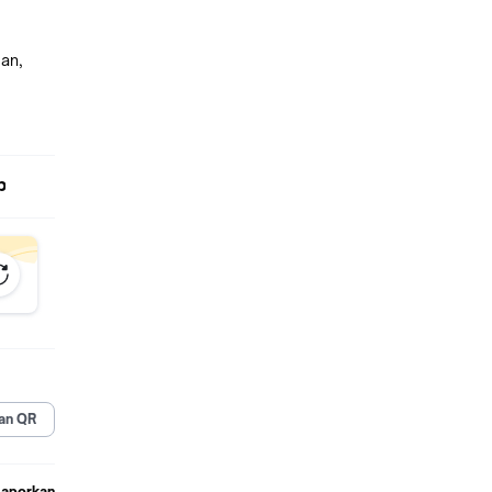
man,
p
,
an QR
Laporkan