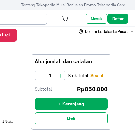
Tentang Tokopedia
Mulai Berjualan
Promo
Tokopedia Care
Masuk
Daftar
Dikirim ke
Jakarta Pusat
 Lagi
Atur jumlah dan catatan
Stok
Total
:
Sisa
4
jumlah
Rp850.000
Subtotal
+ Keranjang
Beli
H UNGU