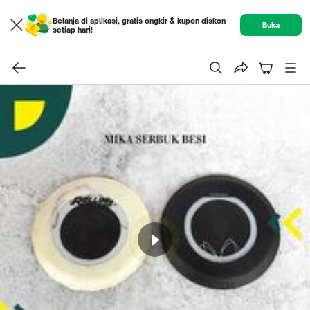
Belanja di aplikasi, gratis ongkir & kupon diskon
Buka
setiap hari!