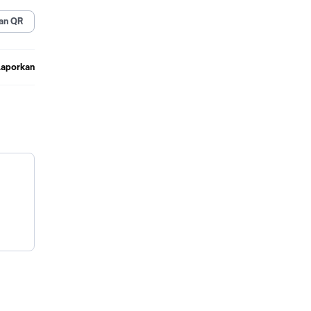
an QR
Laporkan