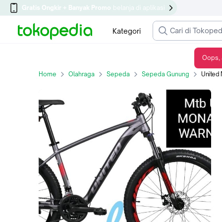
Gratis Ongkir + Banyak Promo
belanja di aplikasi
Kategori
Oops, 
United Monanza 4.0 ukuran 27,5 MTB Frame Alloy 8 speed
Home
Olahraga
Sepeda
Sepeda Gunung
United M