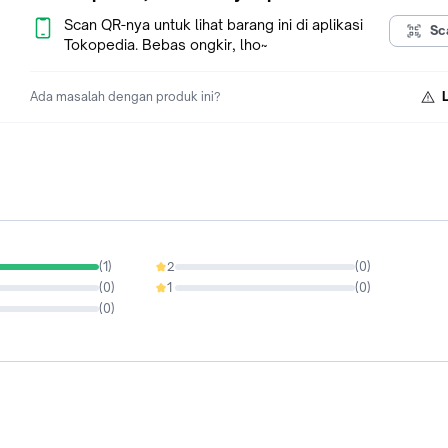
Scan QR-nya untuk lihat barang ini di aplikasi
Sc
Tokopedia. Bebas ongkir, lho~
Ada masalah dengan produk ini?
(
1
)
2
(
0
)
0%
(
0
)
1
(
0
)
0%
(
0
)