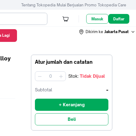
Tentang Tokopedia
Mulai Berjualan
Promo
Tokopedia Care
Masuk
Daftar
Dikirim ke
Jakarta Pusat
 Lagi
lloy
Atur jumlah dan catatan
Stok
:
Tidak Dijual
jumlah
-
Subtotal
+ Keranjang
Beli