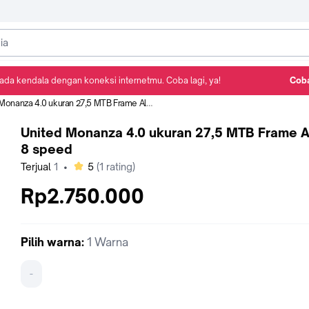
ada kendala dengan koneksi internetmu. Coba lagi, ya!
Coba
Detail Produk
Ulasan
Rekomendasi
onanza 4.0 ukuran 27,5 MTB Frame Alloy 8 speed
United Monanza 4.0 ukuran 27,5 MTB Frame A
8 speed
bintang
Terjual
1
•
5
(
1
rating)
Rp2.750.000
Pilih
warna
:
1 Warna
-