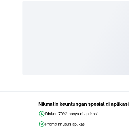
Nikmatin keuntungan spesial di aplikasi
Diskon 70%* hanya di aplikasi
Promo khusus aplikasi
Gratis Ongkir tiap hari
Buka aplikasi dengan scan QR atau klik tombol:
Pelajari Selengkapnya
© 2009 -
2026
, PT. Tokopedia. All Rights Reserved.