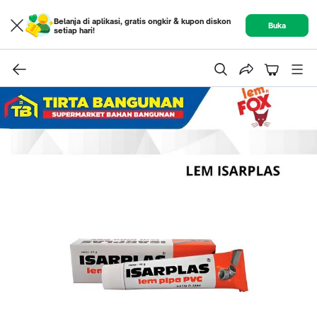
Belanja di aplikasi, gratis ongkir & kupon diskon
Buka
setiap hari!