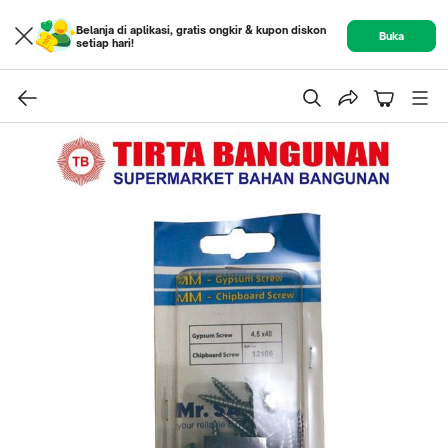
Belanja di aplikasi, gratis ongkir & kupon diskon
Buka
setiap hari!