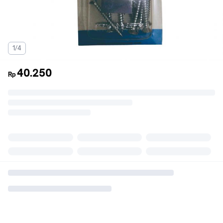
1/4
40.250
Rp