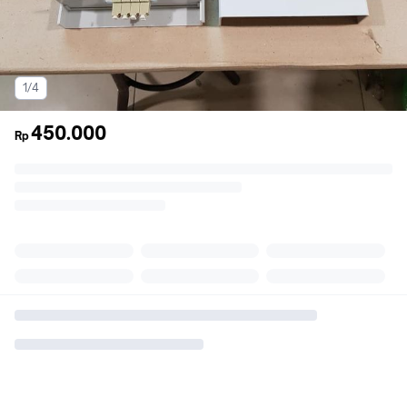
1/4
450.000
Rp