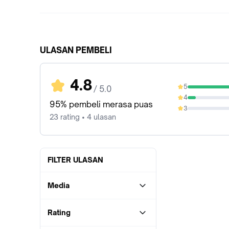
ULASAN PEMBELI
4.8
5
/ 5.0
86.96%
4
8.7%
95% pembeli merasa puas
3
0%
23 rating • 4 ulasan
FILTER ULASAN
Media
Rating