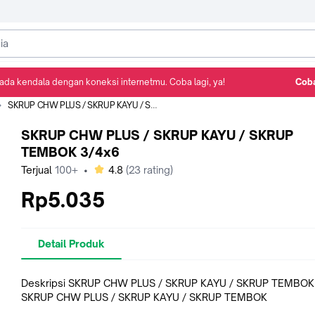
ada kendala dengan koneksi internetmu. Coba lagi, ya!
Coba
Detail Produk
Ulasan
Rekomendasi
SKRUP CHW PLUS / SKRUP KAYU / SKRUP TEMBOK 3/4x6
SKRUP CHW PLUS / SKRUP KAYU / SKRUP
TEMBOK 3/4x6
bintang
Terjual
100+
•
4.8
(
23
rating)
Rp5.035
Detail Produk
Deskripsi SKRUP CHW PLUS / SKRUP KAYU / SKRUP TEMBOK
SKRUP CHW PLUS / SKRUP KAYU / SKRUP TEMBOK