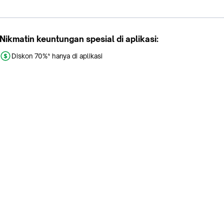
Nikmatin keuntungan spesial di aplikasi:
Diskon 70%* hanya di aplikasi
Promo khusus aplikasi
Gratis Ongkir tiap hari
Buka aplikasi dengan scan QR atau klik tombol:
Pelajari Selengkapnya