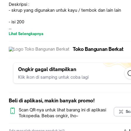
Deskripsi :
- skrup yang digunakan untuk kayu / tembok dan lain lain
- isi 200
- harga perkotak ( HARGA TERMURAH )
Lihat Selengkapnya
tersedia ukuran :
Toko Bangunan Berkat
1/2 x4
5/8x4
3/4x6
1X6
Ongkir gagal ditampilkan
11/4x7
Klik ikon di samping untuk coba lagi
11/2x8
2x9
2 1/2x10
3x12
Beli di aplikasi, makin banyak promo!
TK. Bangunan Berkat
Scan QR-nya untuk lihat barang ini di aplikasi
Sc
kami siap melayani kebutuhan Anda
Tokopedia. Bebas ongkir, lho~
terimakasih
Ada masalah dengan produk ini?