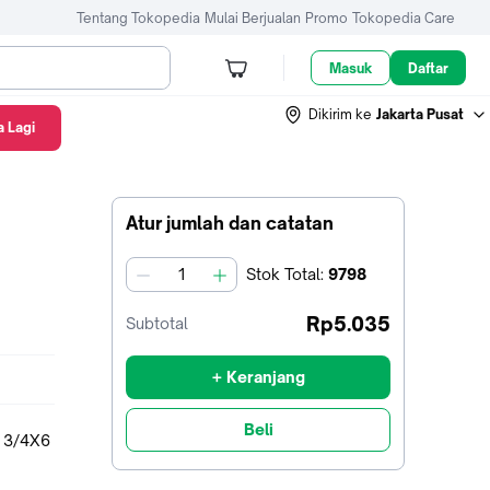
Tentang Tokopedia
Mulai Berjualan
Promo
Tokopedia Care
Masuk
Daftar
Dikirim ke
Jakarta Pusat
 Lagi
Atur jumlah dan catatan
Stok
Total
:
9798
jumlah
Rp5.035
Subtotal
+ Keranjang
Beli
 3/4X6