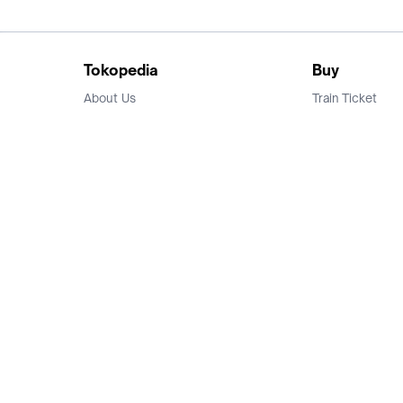
Tokopedia
Buy
About Us
Train Ticket
Career
Flight Ticket
Blog
Ticket Events
Tokopedia Salam
Hotlist
Hotel
Category
Bridestory
Sell
Parentstory
Seller Center
Tokopedia Dictionary
Mitra Toppers
Mall
Register Mall
Tokopedia Apps
Billing & Top up
Deals Tokopedia