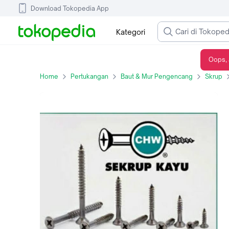
Download Tokopedia App
Kategori
Oops, 
SKRUP CHW PLUS / SKRUP KAYU / SKRUP TEMBOK 3/4x6
Home
Pertukangan
Baut & Mur Pengencang
Skrup