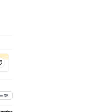
an QR
Laporkan