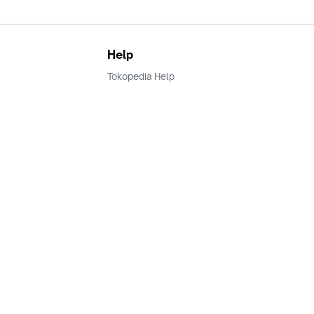
Help
Tokopedia Help
Terms and Condition
Privacy
Keamanan & Privasi
Ikuti Kami