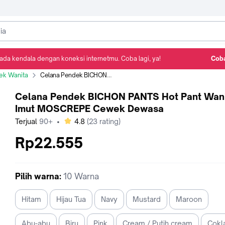
ada kendala dengan koneksi internetmu. Coba lagi, ya!
Coba
Detail Produk
Ulasan
Rekomendasi
ek Wanita
Celana Pendek BICHON PANTS Hot Pant Wanita Imut MOSCREPE Cewek Dewasa
Celana Pendek BICHON PANTS Hot Pant Wan
Imut MOSCREPE Cewek Dewasa
bintang
Terjual
90+
•
4.8
(
23
rating)
Rp22.555
Pilih
warna
:
10 Warna
Hitam
Hijau Tua
Navy
Mustard
Maroon
Abu-abu
Biru
Pink
Cream / Putih cream
Cokla