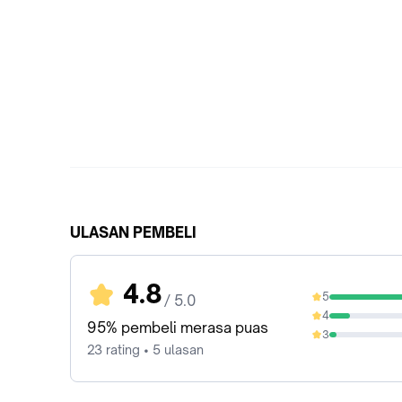
ULASAN PEMBELI
4.8
5
/ 5.0
82.61%
4
13.04%
95% pembeli merasa puas
3
4.35%
23 rating • 5 ulasan