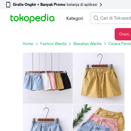
Gratis Ongkir + Banyak Promo
belanja di aplikasi
Kategori
Oops, 
Celana Pendek BICHON PANTS Hot Pant Wanita Imut MOSCREPE Cewek Dewasa
Home
Fashion Wanita
Bawahan Wanita
Celana Pend