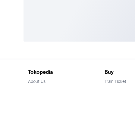
Tokopedia
Buy
About Us
Train Ticket
Career
Flight Ticket
Blog
Ticket Events
Tokopedia Salam
Hotlist
Hotel
Category
Bridestory
Sell