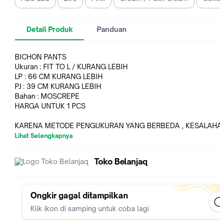
Detail Produk
Panduan
BICHON PANTS
Ukuran : FIT TO L / KURANG LEBIH
LP : 66 CM KURANG LEBIH
PJ : 39 CM KURANG LEBIH
Bahan : MOSCREPE
HARGA UNTUK 1 PCS
KARENA METODE PENGUKURAN YANG BERBEDA , KESALAH
UKURAN 2-4 CM NORMAL ~
Lihat Selengkapnya
MODEL YANG SAMA DAN WARNA BERBEDA DI KIRIM DARI
PRODUKSI BERBEDA , DAN UKURANNYA AKAN SEDIKIT BERB
Toko Belanjaq
GAYA YANG SAMA , UKURAN YANG SAMA , DAN WARNA YA
SAMA AKAN BERBEDA , ITU NORMAL.
Warna sesuai foto , ketidaksuaian akibat efek cahaya. KEMIR
Ongkir gagal ditampilkan
80%-90%
Klik ikon di samping untuk coba lagi