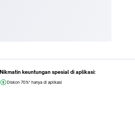
Nikmatin keuntungan spesial di aplikasi:
Diskon 70%* hanya di aplikasi
Promo khusus aplikasi
Gratis Ongkir tiap hari
Buka aplikasi dengan scan QR atau klik tombol: