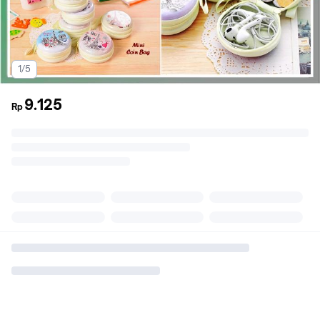
1/5
9.125
Rp