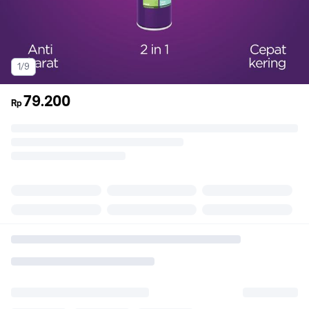
1/9
79.200
Rp