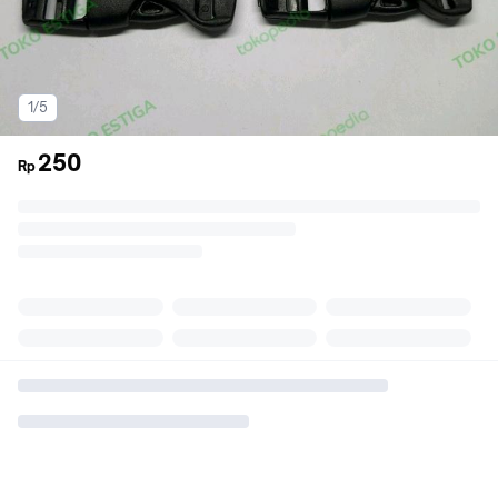
1/5
250
Rp