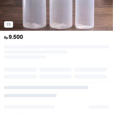
1/5
9.500
Rp