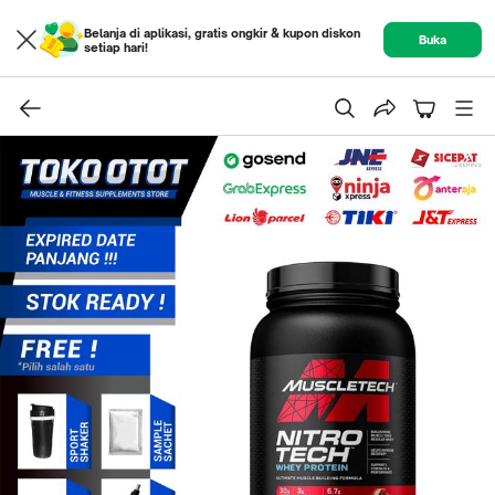
Belanja di aplikasi, gratis ongkir & kupon diskon
Buka
setiap hari!