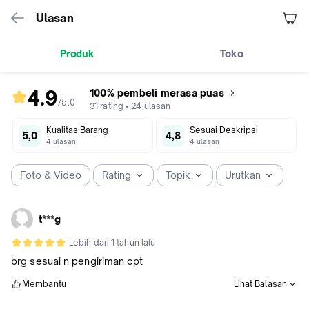
Ulasan
Produk
Toko
4.9
100% pembeli merasa puas
/5
.
0
rating
31
rating
•
24
ulasan
produk
Kualitas Barang
Sesuai Deskripsi
4.9
5,0
4,8
4
ulasan
4
ulasan
dari
5
Foto & Video
Rating
Topik
Urutkan
t***g
Lebih dari 1 tahun lalu
brg sesuai n pengiriman cpt
Membantu
Lihat Balasan