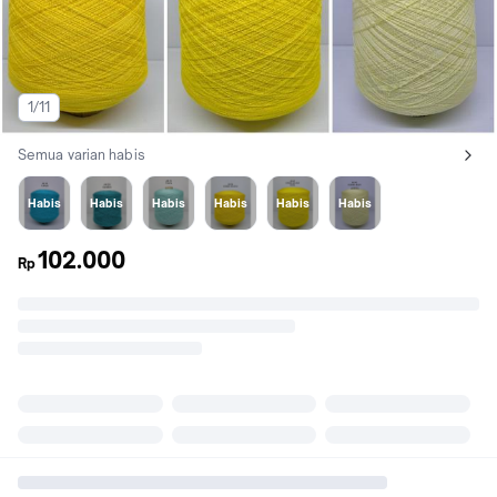
1/11
Semua varian habis
Lihat semua variant:
AN 46 TURQIS
AN 50 MANGO
AN 29 TOSCA
AN 56 K.GOLKAR
AN 62 K.G. MUDA
AN 43 K.BABY
Habis
Habis
Habis
Habis
Habis
Habis
102.000
Rp