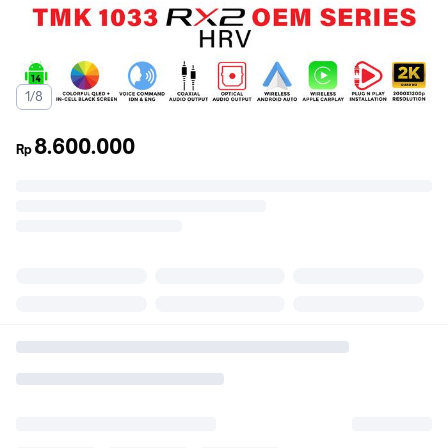
1/8
8.600.000
Rp