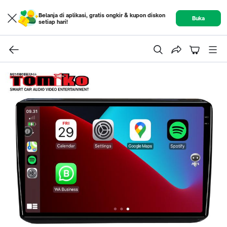
Belanja di aplikasi, gratis ongkir & kupon diskon
Buka
setiap hari!