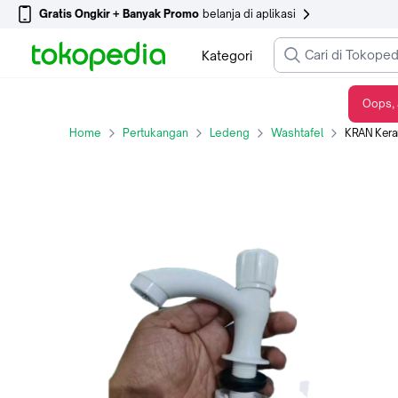
Gratis Ongkir + Banyak Promo
belanja di aplikasi
Kategori
Oops, 
KRAN Keran WASTAFEL PVC Plastik
Home
Pertukangan
Ledeng
Washtafel
KRAN Kera