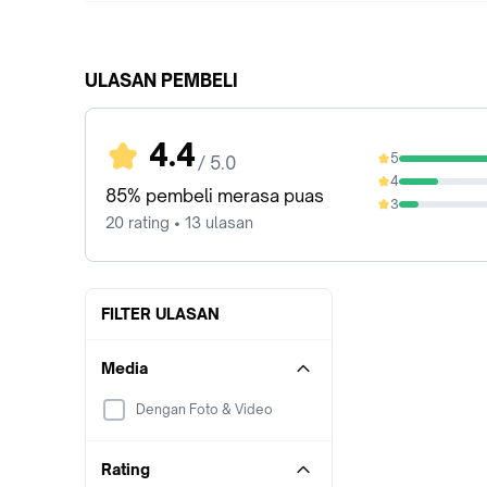
ULASAN PEMBELI
4.4
5
/ 5.0
65%
4
20%
85% pembeli merasa puas
3
10%
20 rating • 13 ulasan
FILTER ULASAN
Media
Dengan Foto & Video
Rating