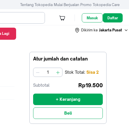
Tentang Tokopedia
Mulai Berjualan
Promo
Tokopedia Care
Masuk
Daftar
Dikirim ke
Jakarta Pusat
 Lagi
Atur jumlah dan catatan
Stok
Total
:
Sisa
2
jumlah
Rp19.500
Subtotal
+ Keranjang
Beli