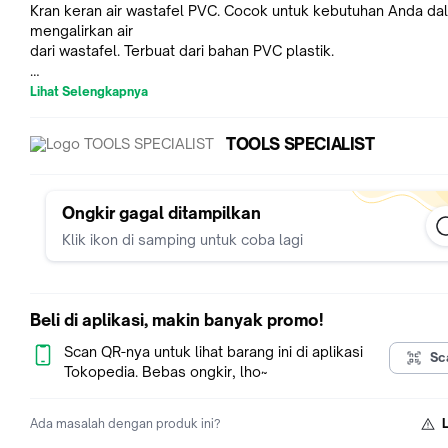
Kran keran air wastafel PVC. Cocok untuk kebutuhan Anda da
mengalirkan air
dari wastafel. Terbuat dari bahan PVC plastik.
Lihat Selengkapnya
* Warna:
Warna kran ini adalah putih. Sesuaikan dengan kebutuhan dek
TOOLS SPECIALIST
Anda.
* Pertanyaan Stok:
Ongkir gagal ditampilkan
Sebelum melakukan pembelian, silakan tanyakan terlebih da
Klik ikon di samping untuk coba lagi
tentang stoknya.
Kami tidak menyediakan informasi lebih lanjut tentang keters
Beli di aplikasi, makin banyak promo!
Mohon perhatikan bahwa deskripsi ini hanya berdasarkan info
yang
Scan QR-nya untuk lihat barang ini di aplikasi
Sc
diberikan dan tidak menambahkan detail lainnya. Pastikan unt
Tokopedia. Bebas ongkir, lho~
konfirmasi stok
sebelum membeli. 🛁💡
Ada masalah dengan produk ini?