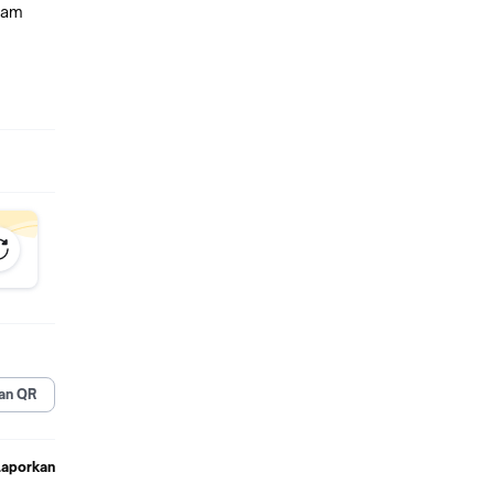
lam
orasi
hulu
ediaan.
rmasi
an QR
uk
Laporkan