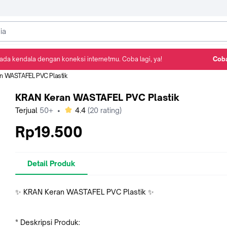
ada kendala dengan koneksi internetmu. Coba lagi, ya!
Coba
Detail Produk
Ulasan
Rekomendasi
n WASTAFEL PVC Plastik
KRAN Keran WASTAFEL PVC Plastik
bintang
Terjual
50+
•
4.4
(
20
rating)
Rp19.500
Detail Produk
✨ KRAN Keran WASTAFEL PVC Plastik ✨
* Deskripsi Produk: