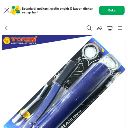
Belanja di aplikasi, gratis ongkir & kupon diskon
Buka
setiap hari!