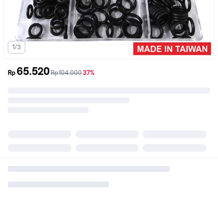
1/3
65.520
sebelum
diskon
Rp
Rp104.000
37%
promo