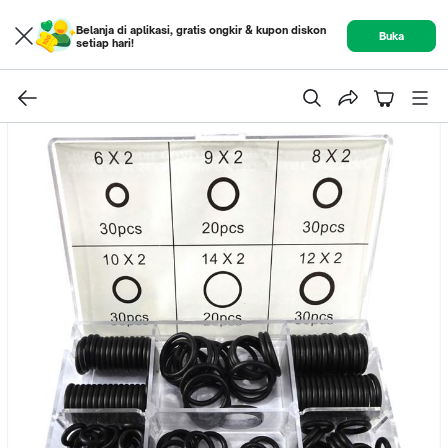
Belanja di aplikasi, gratis ongkir & kupon diskon
Buka
setiap hari!