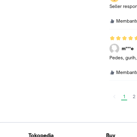
Seller respon
Membant
m***e
Pedes, gurih
Membant
1
2
Tokopedia
Buy