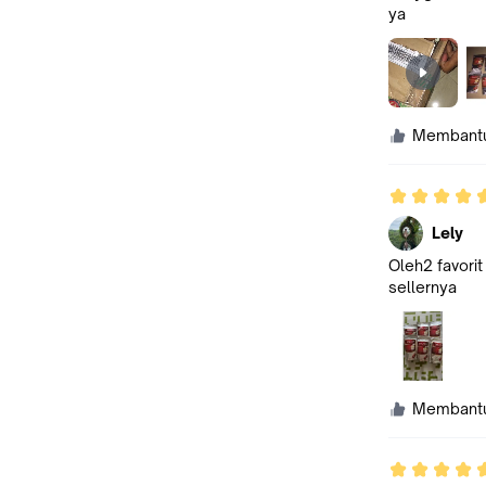
ya
Membant
Lely
Oleh2 favorit
sellernya
Membant