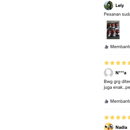
Lely
Pesanan suda
Membant
N***a
Bwg grg diter
juga enak...
Membant
Nadia