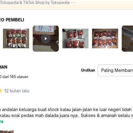
i Tokopedia & TikTok Shop by Tokopedia
EO PEMBELI
l
1
HAN
Paling Memban
Urutkan
0
dari
145
ulasan
12 bulan lalu
 andalan keluarga buat stock kalau jalan-jalan ke luar negeri lidah
kalau soal pedas mah dalada juara nya . Sukses & amanah selalu se
l
ya