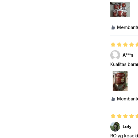
Membant
A***s
Kualitas bar
Membant
Lely
RO yg keseki