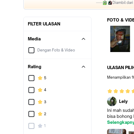
Diambil dar
FOTO & VID
FILTER ULASAN
Media
Dengan Foto & Video
Rating
ULASAN PILI
Menampilkan
1
5
4
Lely
3
Ini mah sudah
2
bisa bohong 
Selengkapn
1