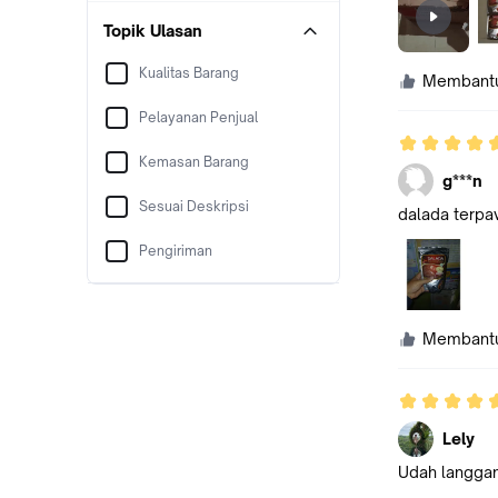
Topik Ulasan
Kualitas Barang
Membant
Pelayanan Penjual
Kemasan Barang
g***n
Sesuai Deskripsi
dalada terpav
Pengiriman
Membant
Lely
Udah langgan