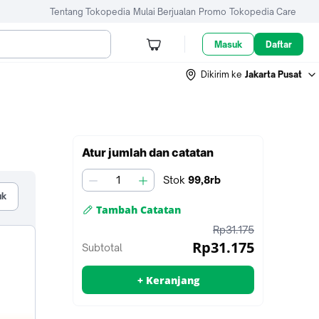
Tentang Tokopedia
Mulai Berjualan
Promo
Tokopedia Care
Masuk
Daftar
Dikirim ke
Jakarta Pusat
Tambah
Atur jumlah dan catatan
ke
keranjang
Stok
99,8rb
jumlah
uk
Tambah Catatan
untuk
harga
Rp31.175
penjual
sebelum
Rp31.175
Subtotal
diskon
+ Keranjang
Tambah ke keranjang