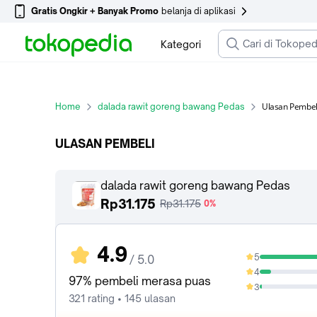
Gratis Ongkir + Banyak Promo
belanja di aplikasi
Kategori
Ulasan Pembel
Home
dalada rawit goreng bawang Pedas
ULASAN PEMBELI
dalada rawit goreng bawang Pedas
Rp31.175
Rp31.175
0%
4.9
5
/ 5.0
88.47%
4
9.03%
97% pembeli merasa puas
3
1.87%
321 rating • 145 ulasan