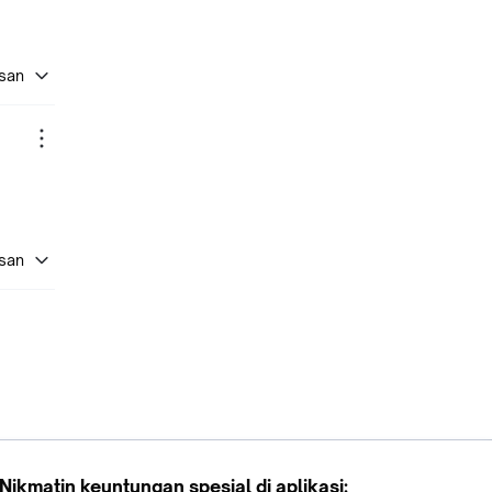
asan
asan
Nikmatin keuntungan spesial di aplikasi: