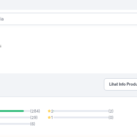
i
Lihat Info Prod
(
284
)
2
(
2
)
0.62%
(
29
)
1
(
0
)
0%
(
6
)