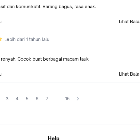
sif dan komunikatif. Barang bagus, rasa enak.
u
Lihat Bal
Lebih dari 1 tahun lalu
, renyah. Cocok buat berbagai macam lauk
u
Lihat Bal
3
4
5
6
7
...
15
Help