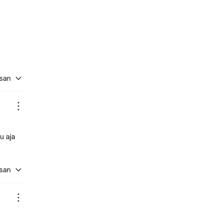
asan
u aja
asan