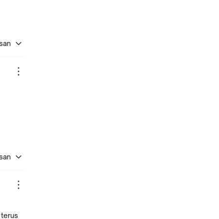
asan
asan
 terus