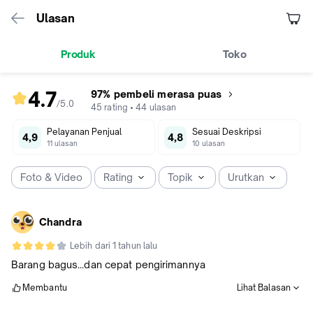
Ulasan
Produk
Toko
4.7
97% pembeli merasa puas
/5
.
0
rating
45
rating
•
44
ulasan
produk
Pelayanan Penjual
Sesuai Deskripsi
4.7
4,9
4,8
11
ulasan
10
ulasan
dari
5
Foto & Video
Rating
Topik
Urutkan
Chandra
Lebih dari 1 tahun lalu
Barang bagus...dan cepat pengirimannya
Membantu
Lihat Balasan