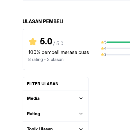
ULASAN PEMBELI
5.0
5
/ 5.0
100%
4
0%
100% pembeli merasa puas
3
0%
8 rating • 2 ulasan
FILTER ULASAN
Media
Rating
Topik Ulasan