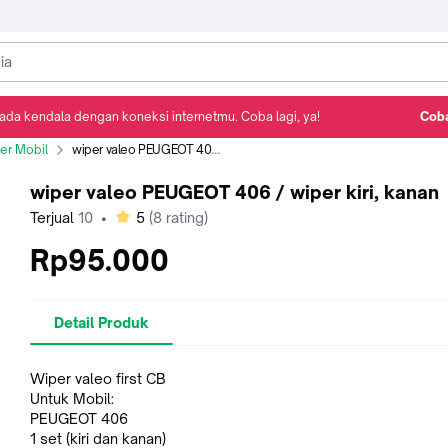
ada kendala dengan koneksi internetmu. Coba lagi, ya!
Coba
Detail Produk
Ulasan
Rekomendasi
er Mobil
wiper valeo PEUGEOT 406 / wiper kiri, kanan
wiper valeo PEUGEOT 406 / wiper kiri, kanan
bintang
Terjual
10
•
5
(
8
rating)
Rp95.000
Detail Produk
Wiper valeo first CB
Untuk Mobil:
PEUGEOT 406
1 set (kiri dan kanan)