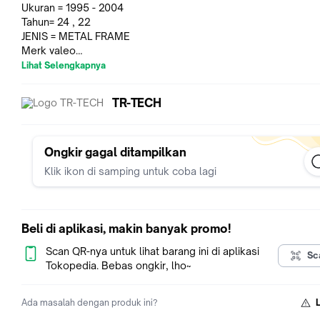
Ukuran = 1995 - 2004
Tahun= 24 , 22
JENIS = METAL FRAME
Merk valeo
Brand of france
Lihat Selengkapnya
BERKENDARA TERUTAMA PADA MUSIM HUJAN , DENGAN WI
TR-TECH
BERKUALITAS . WIPER YANG BAGUS MAMPU MENYAPU SEM
TANPA BEKAS DI PERMUKAAN KACA MOBIL ANDA DAN TIDA
MENINGGALKAN JEJAK BEKAS LECET PADA KACA MOBIL
PASTIKAN WIPER ANDA DALAM KONDISI YANG OPTIMAL
Ongkir gagal ditampilkan
Klik ikon di samping untuk coba lagi
TR-TECH
Beli di aplikasi, makin banyak promo!
Scan QR-nya untuk lihat barang ini di aplikasi
Sc
Tokopedia. Bebas ongkir, lho~
Ada masalah dengan produk ini?