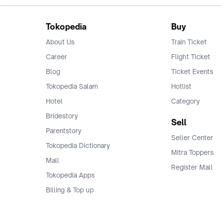
Tokopedia
Buy
About Us
Train Ticket
Career
Flight Ticket
Blog
Ticket Events
Tokopedia Salam
Hotlist
Hotel
Category
Bridestory
Sell
Parentstory
Seller Center
Tokopedia Dictionary
Mitra Toppers
Mall
Register Mall
Tokopedia Apps
Billing & Top up
Deals Tokopedia
Finance