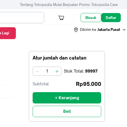
Tentang Tokopedia
Mulai Berjualan
Promo
Tokopedia Care
Masuk
Daftar
Dikirim ke
Jakarta Pusat
 Lagi
Atur jumlah dan catatan
Stok
Total
:
99997
jumlah
Rp95.000
Subtotal
+ Keranjang
Beli