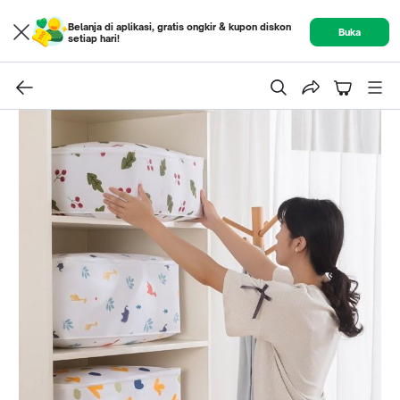
Belanja di aplikasi, gratis ongkir & kupon diskon
Buka
setiap hari!