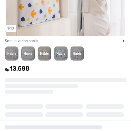
1/10
Semua varian habis
Lihat semua variant:
Awan
Hewan
Bunga
Daun
Cherry
Habis
Habis
Habis
Habis
Habis
13.598
Rp