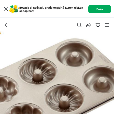
Belanja di aplikasi, gratis ongkir & kupon diskon
Buka
setiap hari!