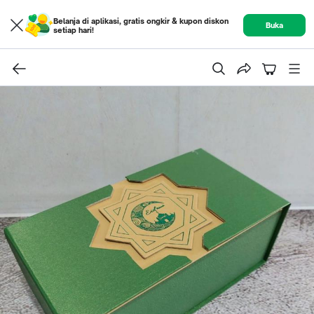
Belanja di aplikasi, gratis ongkir & kupon diskon
Buka
setiap hari!