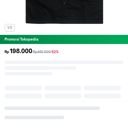
1/5
Promosi Tokopedia
198.000
sebelum
diskon
Rp
Rp410.000
52%
promo