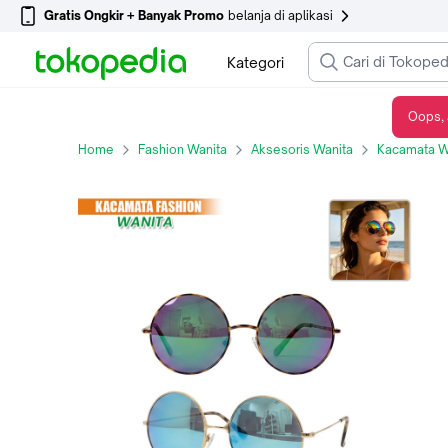
Gratis Ongkir + Banyak Promo
belanja di aplikasi
Kategori
Oops, 
[COD] Tseloop C93-95 Part 2 Kacamata Fashion Wanita Kekinian / Kacamata
Home
Fashion Wanita
Aksesoris Wanita
Kacamata W