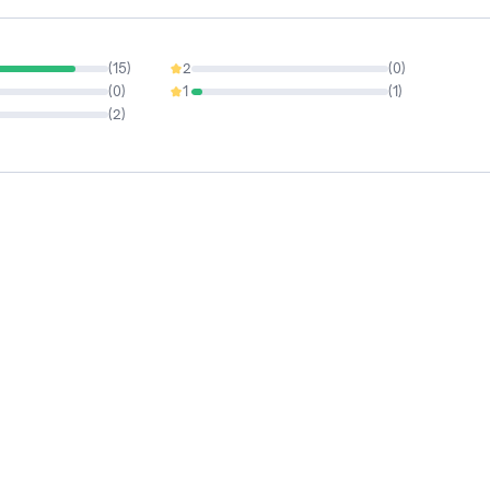
(
15
)
2
(
0
)
0%
(
0
)
1
(
1
)
5.56%
(
2
)