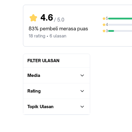
4.6
5
/ 5.0
83.33%
4
0%
83% pembeli merasa puas
3
11.11%
18 rating • 6 ulasan
FILTER ULASAN
Media
Rating
Topik Ulasan