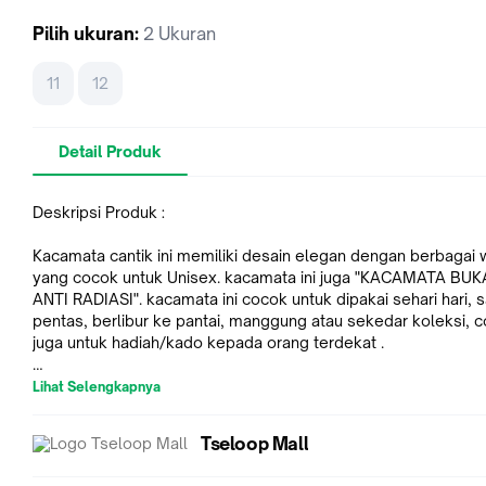
Pilih
ukuran
:
2 Ukuran
11
12
Detail Produk
Deskripsi Produk :
Kacamata cantik ini memiliki desain elegan dengan berbagai 
yang cocok untuk Unisex. kacamata ini juga "KACAMATA BU
ANTI RADIASI". kacamata ini cocok untuk dipakai sehari hari, s
pentas, berlibur ke pantai, manggung atau sekedar koleksi, 
juga untuk hadiah/kado kepada orang terdekat .
Variasi :
Lihat Selengkapnya
C93
- MERAH
Tseloop Mall