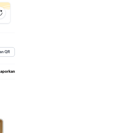
an QR
Laporkan