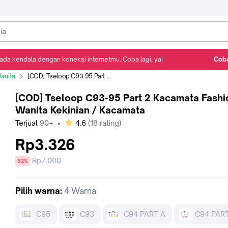
ada kendala dengan koneksi internetmu. Coba lagi, ya!
Coba
Detail Produk
Ulasan
Rekomendasi
anita
[COD] Tseloop C93-95 Part 2 Kacamata Fashion Wanita Kekinian / Kacamata
[COD] Tseloop C93-95 Part 2 Kacamata Fashi
Wanita Kekinian / Kacamata
bintang
Terjual
90+
•
4.6
(
18
rating)
Rp3.326
Harga
Rp7.000
diskon
52%
sebelum
diskon
Pilih
warna
:
4 Warna
C95
C93
C94 PART A
C94 PAR