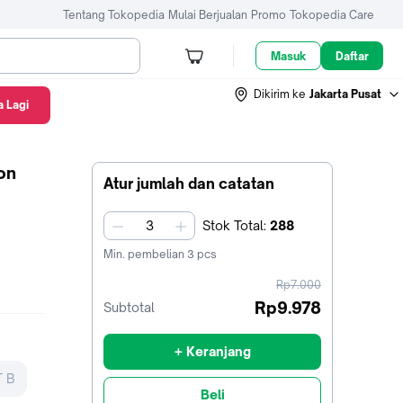
Tentang Tokopedia
Mulai Berjualan
Promo
Tokopedia Care
Masuk
Daftar
Dikirim ke
Jakarta Pusat
 Lagi
on
Atur jumlah dan catatan
Stok
Total
:
288
jumlah
Min. pembelian
3
pcs
harga
Rp7.000
sebelum
Rp9.978
Subtotal
diskon
+ Keranjang
T B
Beli