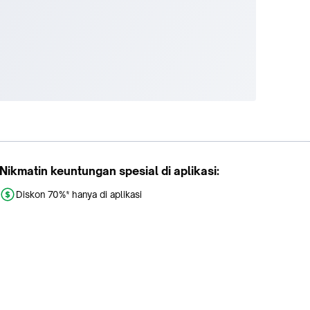
Nikmatin keuntungan spesial di aplikasi:
Diskon 70%* hanya di aplikasi
Promo khusus aplikasi
Gratis Ongkir tiap hari
Buka aplikasi dengan scan QR atau klik tombol: