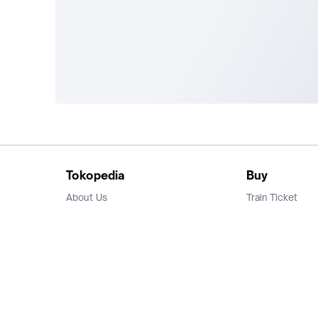
Tokopedia
Buy
About Us
Train Ticket
Career
Flight Ticket
Blog
Ticket Events
Tokopedia Salam
Hotlist
Hotel
Category
Bridestory
Sell