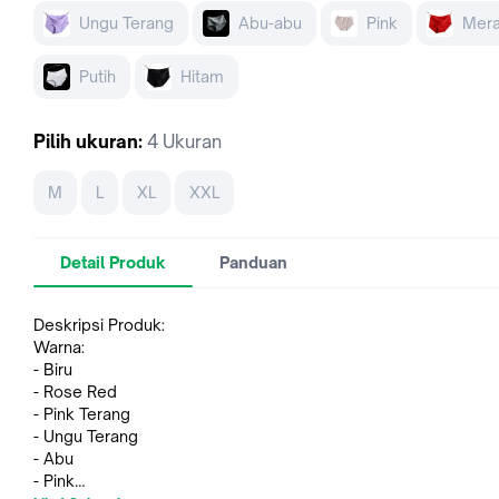
Ungu Terang
Abu-abu
Pink
Mer
Putih
Hitam
Pilih
ukuran
:
4 Ukuran
M
L
XL
XXL
Detail Produk
Panduan
Deskripsi Produk:
Warna:
- Biru
- Rose Red
- Pink Terang
- Ungu Terang
- Abu
- Pink