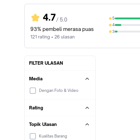
4.7
5
/ 5.0
81.82%
4
11.57%
93% pembeli merasa puas
3
4.96%
121 rating • 26 ulasan
FILTER ULASAN
Media
Dengan Foto & Video
Rating
Topik Ulasan
Kualitas Barang