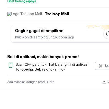
- Merah
Lihat Selengkapnya
- Putih
- Hitam
Tseloop Mall
- Biru Terang
- Beige
- Navy
Ukuran：
Ongkir gagal ditampilkan
M (lingkar pinggang 54-92cm)
Klik ikon di samping untuk coba lagi
L (lingkar pinggang 57-92cm )
XL (lingkar pinggang 60-92cm)
XXL (lingkar pinggang 68-92cm)
Spesifikasi :
Beli di aplikasi, makin banyak promo!
- Celana dalam tanpa jahitan (Seamless Panties)
- Material: Ice Silk
Scan QR-nya untuk lihat barang ini di aplikasi
Sc
Berat：30gr /1kg muat 42pcs
Tokopedia. Bebas ongkir, lho~
Ada masalah dengan produk ini?