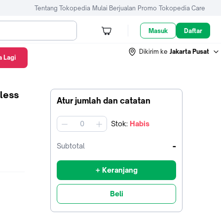
Tentang Tokopedia
Mulai Berjualan
Promo
Tokopedia Care
Masuk
Daftar
Dikirim ke
Jakarta Pusat
 Lagi
less
Atur jumlah dan catatan
Stok
:
Habis
jumlah
-
Subtotal
+ Keranjang
Beli