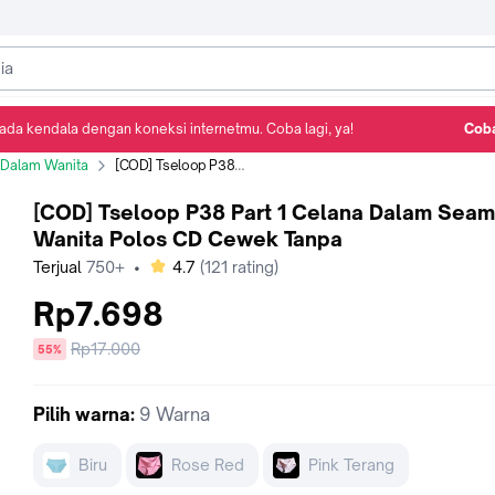
ada kendala dengan koneksi internetmu. Coba lagi, ya!
Coba
Detail Produk
Ulasan
Rekomendasi
 Dalam Wanita
[COD] Tseloop P38 Part 1 Celana Dalam Seamless Wanita Polos CD Cewek Tanpa
[COD] Tseloop P38 Part 1 Celana Dalam Seam
Wanita Polos CD Cewek Tanpa
bintang
Terjual
750+
•
4.7
(
121
rating)
Rp7.698
Harga
Rp17.000
diskon
55%
sebelum
diskon
Pilih
warna
:
9 Warna
Biru
Rose Red
Pink Terang