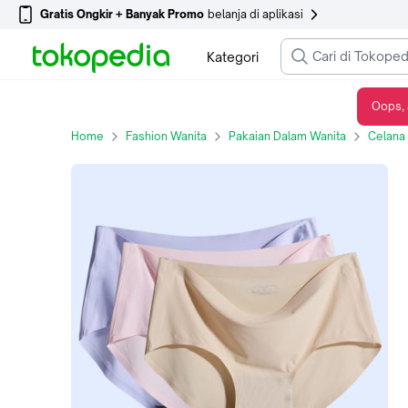
Gratis Ongkir + Banyak Promo
belanja di aplikasi
Kategori
Oops, 
[COD] Tseloop P38 Part 1 Celana Dalam Seamless Wanita Polos CD Cewek Tanpa
Home
Fashion Wanita
Pakaian Dalam Wanita
Celana