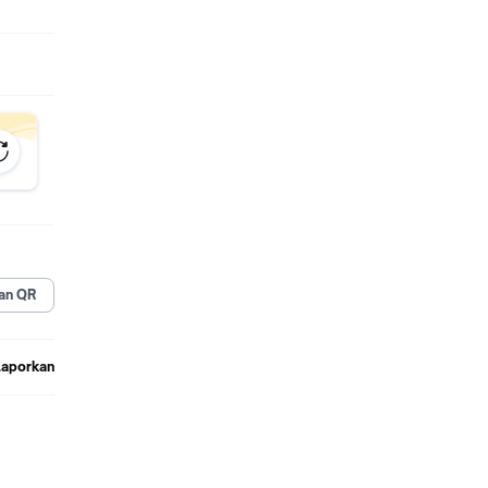
an QR
Laporkan