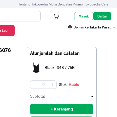
Tentang Tokopedia
Mulai Berjualan
Promo
Tokopedia Care
Masuk
Daftar
Dikirim ke
Jakarta Pusat
 Lagi
-6076
Atur jumlah dan catatan
Terpilih:
Black, 34B / 75B
Stok
:
Habis
jumlah
-
Subtotal
+ Keranjang