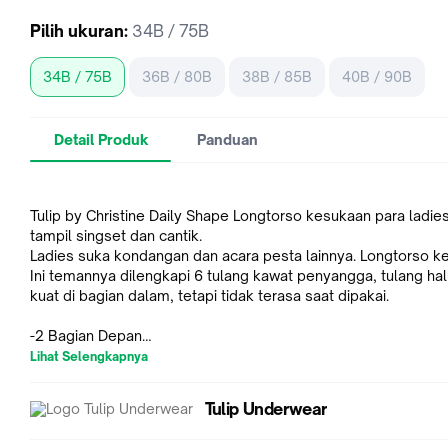
Pilih
ukuran
:
34B / 75B
34B / 75B
36B / 80B
38B / 85B
40B / 90B
Detail Produk
Panduan
Tulip by Christine Daily Shape Longtorso kesukaan para ladies
tampil singset dan cantik.
Ladies suka kondangan dan acara pesta lainnya. Longtorso k
Ini temannya dilengkapi 6 tulang kawat penyangga, tulang halu
kuat di bagian dalam, tetapi tidak terasa saat dipakai.
-2 Bagian Depan
-2 Bagian Samping
Lihat Selengkapnya
-2 Bagian Belakang
-Longtorso Kombinasi Renda
Tulip Underwear
-Model 1/2 Cup
-Wire Bra (Ada Kawat)