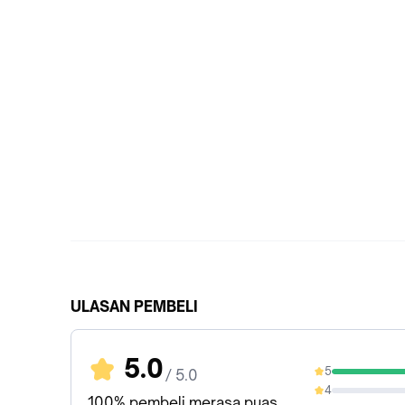
ULASAN PEMBELI
5.0
5
/ 5.0
100%
4
0%
100% pembeli merasa puas