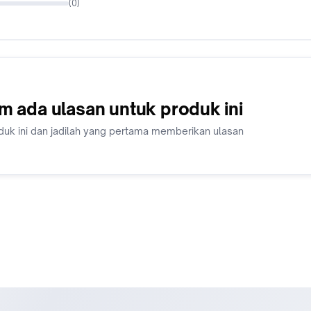
(
0
)
Care Label :
Cuci terpisah
Gunakan detergen yang lembut
Cuci dengan Tangan
Jangan gunakan pemutih
#longtorso #kemben #longtorsopesta #longtorsokondanga
m ada ulasan untuk produk ini
duk ini dan jadilah yang pertama memberikan ulasan