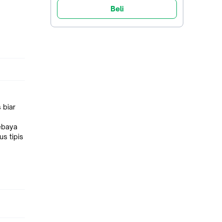
Beli
 biar
ebaya
s tipis