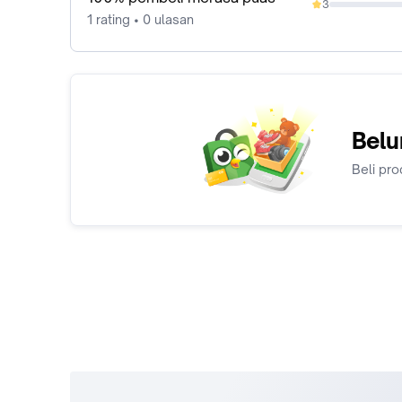
3
0%
1 rating • 0 ulasan
Belu
Beli pro