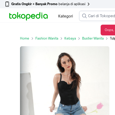
Gratis Ongkir + Banyak Promo
belanja di aplikasi
Kategori
Oops, 
Tulip by Christine Thalia Shape Bustier - CBR-6076 - Black, 34B / 75B
Home
Fashion Wanita
Kebaya
Bustier Wanita
Tulip