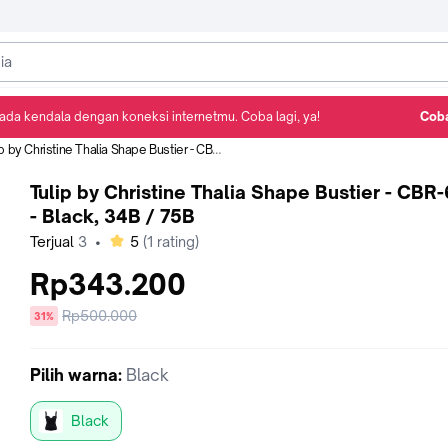
ada kendala dengan koneksi internetmu. Coba lagi, ya!
Coba
Detail Produk
Ulasan
Rekomendasi
 by Christine Thalia Shape Bustier - CBR-6076 - Black, 34B / 75B
Tulip by Christine Thalia Shape Bustier - CBR
- Black, 34B / 75B
bintang
Terjual
3
•
5
(
1
rating)
Rp343.200
Harga
Rp500.000
diskon
31%
sebelum
diskon
Pilih
warna
:
Black
Black