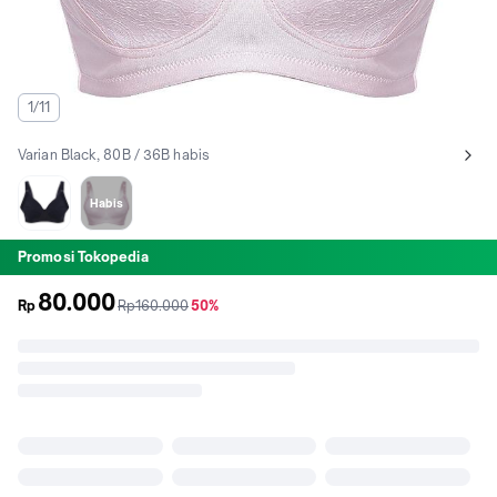
1/11
Varian Black, 80B / 36B habis
Lihat semua variant:
Black
Skin
Habis
Promosi Tokopedia
80.000
sebelum
diskon
Rp
Rp160.000
50%
promo