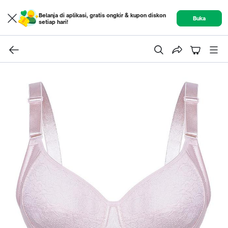
Belanja di aplikasi, gratis ongkir & kupon diskon
Buka
setiap hari!