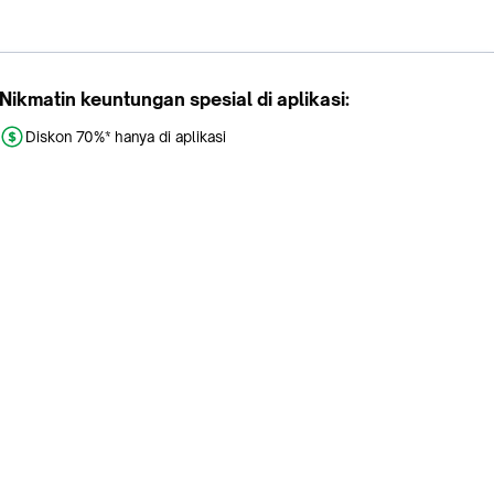
Nikmatin keuntungan spesial di aplikasi:
Diskon 70%* hanya di aplikasi
Promo khusus aplikasi
Gratis Ongkir tiap hari
Buka aplikasi dengan scan QR atau klik tombol:
Pelajari Selengkapnya