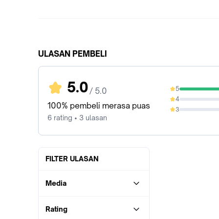
ULASAN PEMBELI
5.0
5
/ 5.0
100%
4
0%
100% pembeli merasa puas
3
0%
6 rating • 3 ulasan
FILTER ULASAN
Media
Rating