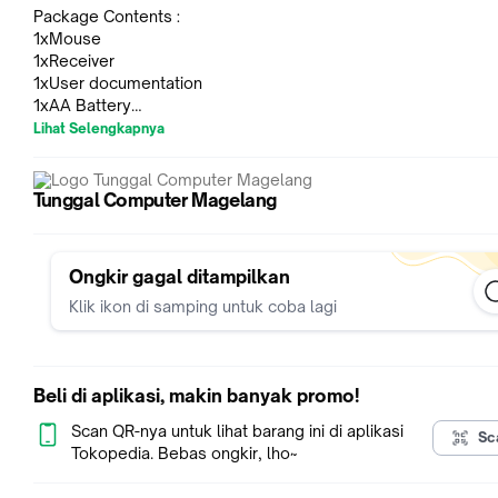
Package Contents :
1xMouse
1xReceiver
1xUser documentation
1xAA Battery
Lihat Selengkapnya
Specification :
Connection Type: 2.4 Ghz wireless
Wireless range: 10 m (33 ft)
Tunggal Computer Magelang
Battery: 1 x AA
Battery life: 1 year
Ongkir gagal ditampilkan
DIMENSI
Mouse (tinggi x lebar x tebal): 35,2 mm (1,39 inci) x 61,5 mm (
Klik ikon di samping untuk coba lagi
inci) x 97,7 mm (3,85 inci)
Berat Mouse: 70,5 g (2,49 oz) dengan baterai
*============================== *
Beli di aplikasi, makin banyak promo!
*ORIGINAL DAN BERGARANSI RESMI *
Scan QR-nya untuk lihat barang ini di aplikasi
*STOCK TERBATAS, BURUAN ORDER *
Sc
Tokopedia. Bebas ongkir, lho~
*============================== *