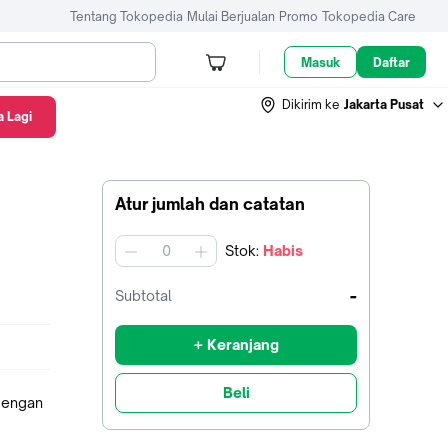
Tentang Tokopedia
Mulai Berjualan
Promo
Tokopedia Care
Masuk
Daftar
Dikirim ke
Jakarta Pusat
 Lagi
Atur jumlah dan catatan
Stok
:
Habis
jumlah
-
Subtotal
+ Keranjang
Beli
dengan