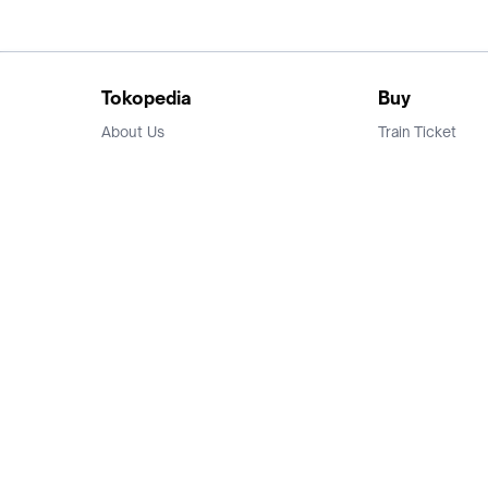
Tokopedia
Buy
About Us
Train Ticket
Career
Flight Ticket
Blog
Ticket Events
Tokopedia Salam
Hotlist
Hotel
Category
Bridestory
Sell
Parentstory
Seller Center
Tokopedia Dictionary
Mitra Toppers
Mall
Register Mall
Tokopedia Apps
Billing & Top up