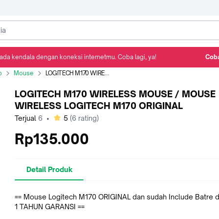
ada kendala dengan koneksi internetmu. Coba lagi, ya!
Coba
Detail Produk
Ulasan
Rekomendasi
p
Mouse
LOGITECH M170 WIRELESS MOUSE / MOUSE WIRELESS LOGITECH M170 ORIGINAL
LOGITECH M170 WIRELESS MOUSE / MOUSE
WIRELESS LOGITECH M170 ORIGINAL
bintang
Terjual
6
•
5
(
6
rating)
Rp135.000
Detail Produk
== Mouse Logitech M170 ORIGINAL dan sudah Include Batre 
1 TAHUN GARANSI ==