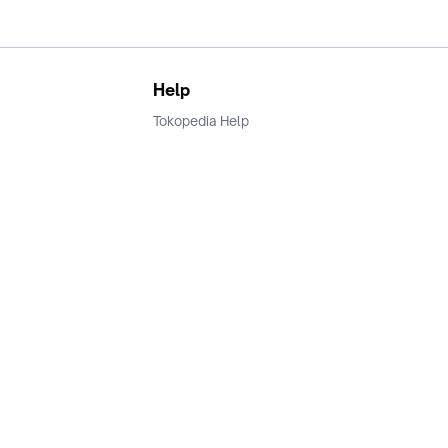
Help
Tokopedia Help
Terms and Condition
Privacy
Keamanan & Privasi
Ikuti Kami