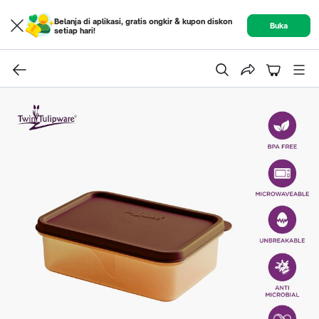
Belanja di aplikasi, gratis ongkir & kupon diskon
Buka
setiap hari!