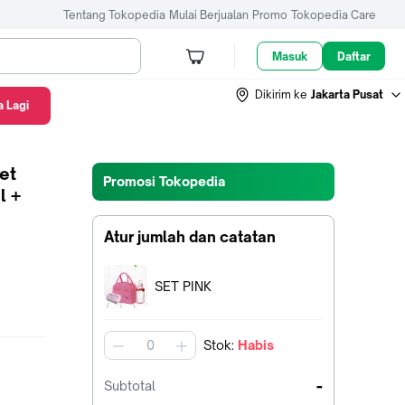
Tentang Tokopedia
Mulai Berjualan
Promo
Tokopedia Care
Masuk
Daftar
Dikirim ke
Jakarta Pusat
 Lagi
et
Promosi Tokopedia
l +
Atur jumlah dan catatan
Terpilih:
SET PINK
Stok
:
Habis
jumlah
-
Subtotal