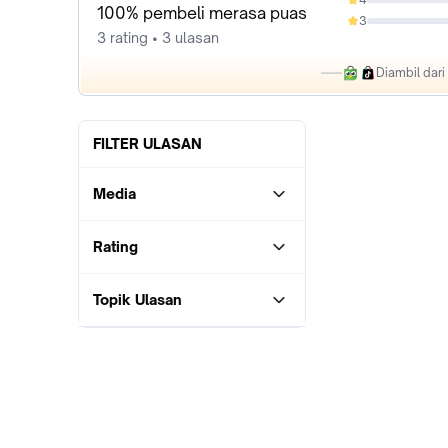
0%
100% pembeli merasa puas
3
0%
3 rating • 3 ulasan
Diambil dar
FILTER ULASAN
Media
Rating
Topik Ulasan