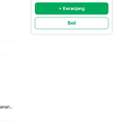
+ Keranjang
Beli
kanan