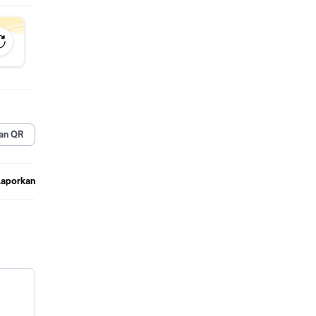
an QR
Laporkan