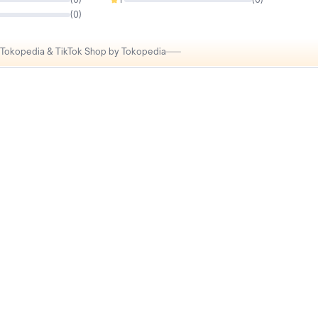
0%
(
0
)
i Tokopedia & TikTok Shop by Tokopedia