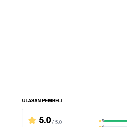
ULASAN PEMBELI
5.0
5
/ 5.0
100%
4