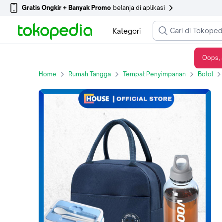
Gratis Ongkir + Banyak Promo
belanja di aplikasi
Kategori
Oops, 
UHOUSE SET Bundling Alat Makan Siang/ Paket Bekal Praktis/ Paket Makan Siang Kotak Bekal + Tas bekal + Botol Minum Sport - SET PINK
Home
Rumah Tangga
Tempat Penyimpanan
Botol