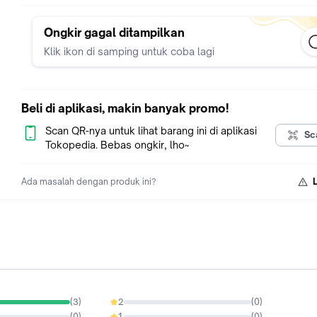
Color: Pink, Biru, Kuning Biru, dan Krem
Size: 21*13*7cm
Capacity：1000ML
Ongkir gagal ditampilkan
Bahan : Wheatstraw(serat gandum) + PP food grade
Klik ikon di samping untuk coba lagi
Rentang suhu : -20 -- 120
Packing List：
Lunch Box *1 Sendok 1, Sumpit 1
Beli di aplikasi, makin banyak promo!
detail botol minum
Scan QR-nya untuk lihat barang ini di aplikasi
Sc
Detail Produk :
Tokopedia. Bebas ongkir, lho~
Bahan: PPSU
Warna: Merah，Biru ，Abu
Ada masalah dengan produk ini?
Kapasitas: 500ml
Ukuran produk: 7*7*20cm
Berat: 64g
(
3
)
2
(
0
)
0%
(
0
)
1
(
0
)