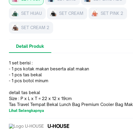
SET HIJAU
SET CREAM
SET PINK 2
SET CREAM 2
Detail Produk
1 set berisi :
- 1 pcs kotak makan beserta alat makan
- 1 pcs tas bekal
- 1 pcs botol minum
detail tas bekal
Size : P x L x T = 22 x 12 x 19cm
Tas Travel Tempat Bekal Lunch Bag Premium Cooler Bag Ma
Sekolah
Lihat Selengkapnya
detail kotak makan
U-HOUSE
Material:PP