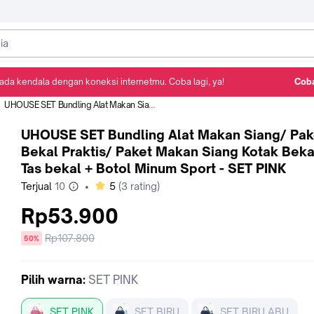
ada kendala dengan koneksi internetmu. Coba lagi, ya!
Coba
Detail Produk
Ulasan
Rekomendasi
UHOUSE SET Bundling Alat Makan Siang/ Paket Bekal Praktis/ Paket Makan Siang Kotak Bekal + Tas bekal + Botol Minum Sport - SET PINK
UHOUSE SET Bundling Alat Makan Siang/ Pak
Bekal Praktis/ Paket Makan Siang Kotak Beka
Tas bekal + Botol Minum Sport - SET PINK
bintang
Terjual
10
•
5
(
3
rating)
Rp53.900
Harga
Rp107.800
diskon
50%
sebelum
diskon
Pilih
warna
:
SET PINK
SET PINK
SET BIRU
SET BIRU ABU