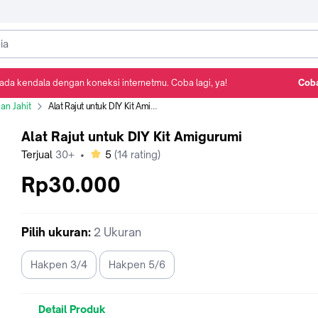
ada kendala dengan koneksi internetmu. Coba lagi, ya!
Coba
Detail Produk
Ulasan
Rekomendasi
an Jahit
Alat Rajut untuk DIY Kit Amigurumi
Alat Rajut untuk DIY Kit Amigurumi
bintang
Terjual
30+
•
5
(
14
rating)
Rp30.000
Pilih
ukuran
:
2 Ukuran
Hakpen 3/4
Hakpen 5/6
Detail Produk