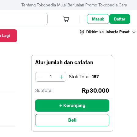
Tentang Tokopedia
Mulai Berjualan
Promo
Tokopedia Care
Masuk
Daftar
Dikirim ke
Jakarta Pusat
 Lagi
Atur jumlah dan catatan
Stok
Total
:
187
jumlah
Rp30.000
Subtotal
+ Keranjang
Beli