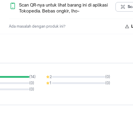
Scan QR-nya untuk lihat barang ini di aplikasi
Sc
Tokopedia. Bebas ongkir, lho~
Ada masalah dengan produk ini?
(
14
)
2
(
0
)
0%
(
0
)
1
(
0
)
0%
(
0
)