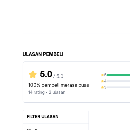
ULASAN PEMBELI
5.0
5
/ 5.0
100%
4
0%
100% pembeli merasa puas
3
0%
14 rating • 2 ulasan
FILTER ULASAN