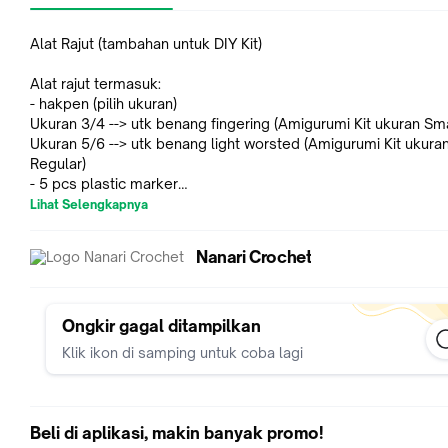
Alat Rajut (tambahan untuk DIY Kit)
Alat rajut termasuk:
- hakpen (pilih ukuran)
Ukuran 3/4 --> utk benang fingering (Amigurumi Kit ukuran Sm
Ukuran 5/6 --> utk benang light worsted (Amigurumi Kit ukura
Regular)
- 5 pcs plastic marker
- 1 set tapestry needle
Lihat Selengkapnya
Pilih karakter boneka rajut yang hendak kamu buat di etalase 
Nanari Crochet
Kit" di toko kami.
. . .
#diykit #diybonekarajut #diy #perlengkapanrajut #handmad
Ongkir gagal ditampilkan
#bonekarajut #hobi #koleksi #peralatanrajut #alatrajut
Klik ikon di samping untuk coba lagi
Beli di aplikasi, makin banyak promo!