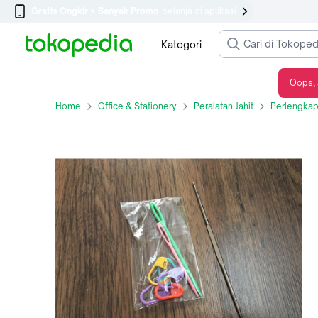
Gratis Ongkir + Banyak Promo
belanja di aplikasi
Kategori
Oops, 
Alat Rajut untuk DIY Kit Amigurumi
Home
Office & Stationery
Peralatan Jahit
Perlengkap