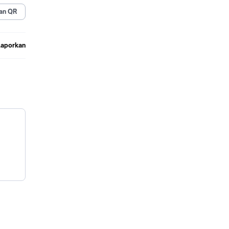
an QR
Laporkan