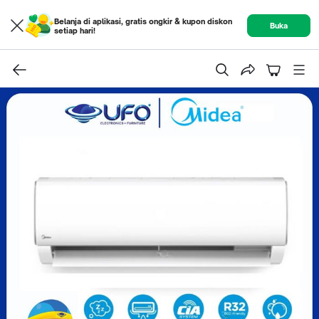
Belanja di aplikasi, gratis ongkir & kupon diskon
Buka
setiap hari!