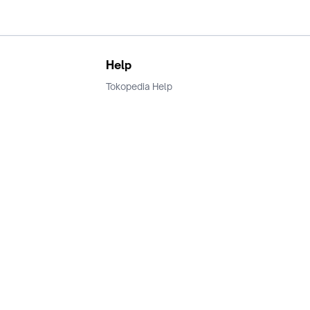
Help
Tokopedia Help
Terms and Condition
Privacy
Keamanan & Privasi