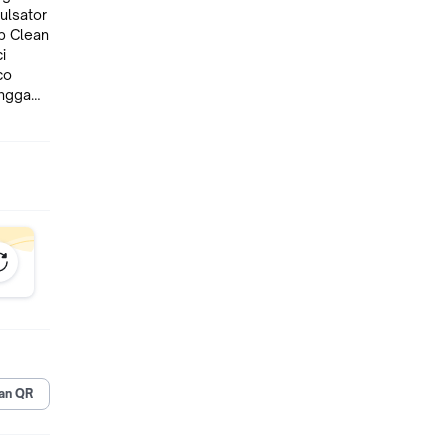
ingga
an QR