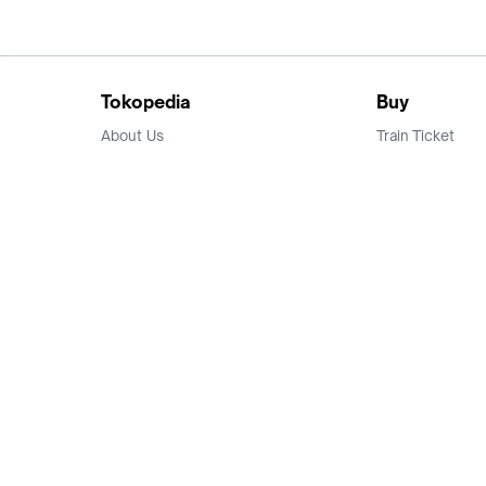
Tokopedia
Buy
About Us
Train Ticket
Career
Flight Ticket
Blog
Ticket Events
Tokopedia Salam
Hotlist
Hotel
Category
Bridestory
Sell
Parentstory
Seller Center
Tokopedia Dictionary
Mitra Toppers
Mall
Register Mall
Tokopedia Apps
Billing & Top up