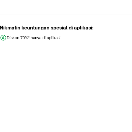
Nikmatin keuntungan spesial di aplikasi:
Diskon 70%* hanya di aplikasi
Promo khusus aplikasi
Gratis Ongkir tiap hari
Buka aplikasi dengan scan QR atau klik tombol:
Pelajari Selengkapnya