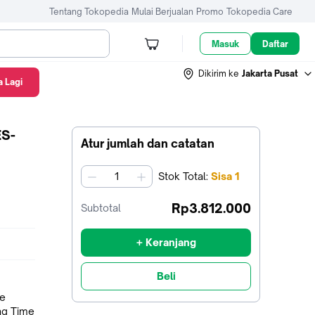
Tentang Tokopedia
Mulai Berjualan
Promo
Tokopedia Care
Masuk
Daftar
Dikirim ke
Jakarta Pusat
 Lagi
ES-
Atur jumlah dan catatan
Stok
Total
:
Sisa
1
jumlah
Rp3.812.000
Subtotal
+ Keranjang
Beli