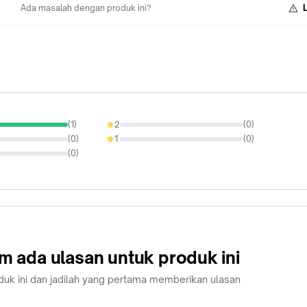
Ada masalah dengan produk ini?
(
1
)
2
(
0
)
0%
(
0
)
1
(
0
)
0%
(
0
)
m ada ulasan untuk produk ini
duk ini dan jadilah yang pertama memberikan ulasan