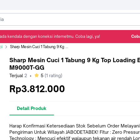
ada kendala dengan koneksi internetmu. Coba lagi, ya!
Coba
Detail Produk
Ulasan
Rekomendasi
ci
Sharp Mesin Cuci 1 Tabung 9 Kg Top Loading ES-M9000T-GG
Sharp Mesin Cuci 1 Tabung 9 Kg Top Loading 
M9000T-GG
bintang
Terjual
2
•
5
(
1
rating)
Rp3.812.000
Detail Produk
Harap Konfirmasi Ketersediaan Stok Sebelum Order Melayani
Pengiriman Untuk Wilayah JABODETABEK! Fitur : Zero Pressure
Technology : Mencuci efektif walaupun tekanan air rendah Long Time