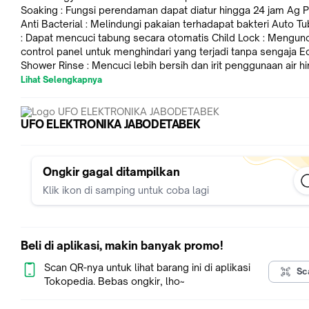
Soaking : Fungsi perendaman dapat diatur hingga 24 jam Ag Pulsator
Anti Bacterial : Melindungi pakaian terhadapat bakteri Auto Tub Clean
: Dapat mencuci tabung secara otomatis Child Lock : Mengunci
control panel untuk menghindari yang terjadi tanpa sengaja Eco
Shower Rinse : Mencuci lebih bersih dan irit penggunaan air h
30% Spesifkasi : Model NEW MEGAMOUTH SERIES MM 1.4 Body
Lihat Selengkapnya
Metal Capacity 9 kg Colour Light Grey Tube Type Stainless Steel 7
Wash Programme Power Consumption 340 Watt Spn Dry Speed 730
rpm Weight Nett / Gross (kg) 30/35 Dimensi (WxDxH) 530 x 585 x
UFO ELEKTRONIKA JABODETABEK
986 mm
Ongkir gagal ditampilkan
Klik ikon di samping untuk coba lagi
Beli di aplikasi, makin banyak promo!
Scan QR-nya untuk lihat barang ini di aplikasi
Sc
Tokopedia. Bebas ongkir, lho~