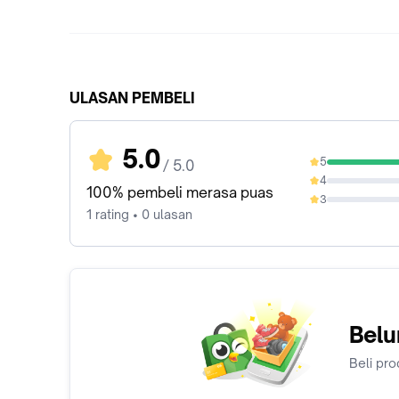
ULASAN PEMBELI
5.0
5
/ 5.0
100%
4
0%
100% pembeli merasa puas
3
0%
1 rating • 0 ulasan
Belu
Beli pro