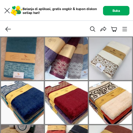
Belanja di aplikasi, gratis ongkir & kupon diskon
Buka
setiap hari!