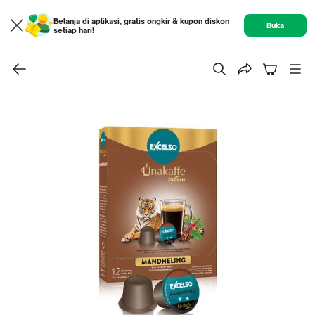
Belanja di aplikasi, gratis ongkir & kupon diskon
Buka
setiap hari!