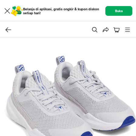
Belanja di aplikasi, gratis ongkir & kupon diskon
Buka
setiap hari!