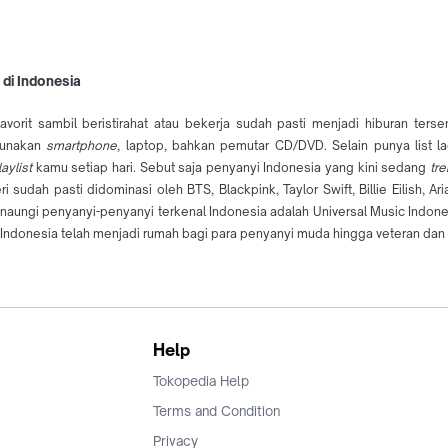
di Indonesia
orit sambil beristirahat atau bekerja sudah pasti menjadi hiburan tersen
gunakan
smartphone
, laptop, bahkan pemutar CD/DVD. Selain punya list la
laylist
kamu setiap hari. Sebut saja penyanyi Indonesia yang kini sedang
tr
ri sudah pasti didominasi oleh BTS, Blackpink, Taylor Swift, Billie Eilish
naungi penyanyi-penyanyi terkenal Indonesia adalah Universal Music Indon
sic Indonesia telah menjadi rumah bagi para penyanyi muda hingga veteran da
Help
Tokopedia Help
Terms and Condition
Privacy