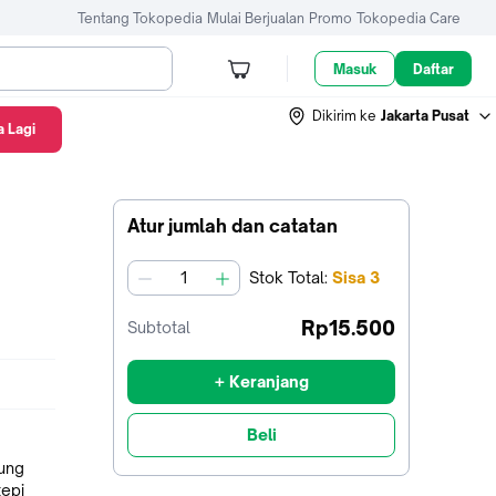
Tentang Tokopedia
Mulai Berjualan
Promo
Tokopedia Care
Masuk
Daftar
Dikirim ke
Jakarta Pusat
 Lagi
Atur jumlah dan catatan
Stok
Total
:
Sisa
3
jumlah
Rp15.500
Subtotal
+ Keranjang
Beli
pung
tepi