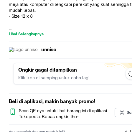
meja atau komputer di lengkapi perekat yang kuat sehingga t
mudah lepas.
- Size 12 x 8
Lihat Selengkapnya
"WARNING"
Untuk keamanan dalam pengiriman kami sarankan untuk mem
unniso
tambahan extra bubble wrap agar barang aman dan tidak rusa
hancur karena kerusakan barang di perjalanan diluar tanggun
kami.
https://www.tokopedia.com/unniso/tambahan-packing-
wrap-bubble-wrap
Ongkir gagal ditampilkan
Klik ikon di samping untuk coba lagi
Beli di aplikasi, makin banyak promo!
Scan QR-nya untuk lihat barang ini di aplikasi
Sc
Tokopedia. Bebas ongkir, lho~
Ada masalah dengan produk ini?