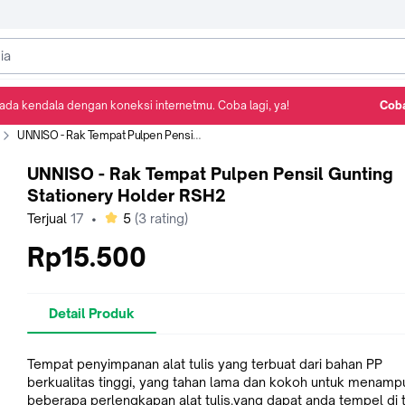
ada kendala dengan koneksi internetmu. Coba lagi, ya!
Coba
Detail Produk
Ulasan
Rekomendasi
UNNISO - Rak Tempat Pulpen Pensil Gunting Stationery Holder RSH2
UNNISO - Rak Tempat Pulpen Pensil Gunting
Stationery Holder RSH2
bintang
Terjual
17
•
5
(
3
rating)
Rp15.500
Detail Produk
Tempat penyimpanan alat tulis yang terbuat dari bahan PP
berkualitas tinggi, yang tahan lama dan kokoh untuk menam
beberapa perlengkapan alat tulis.yang dapat anda tempel di 