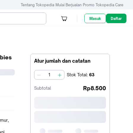
Tentang Tokopedia
Mulai Berjualan
Promo
Tokopedia Care
Masuk
Daftar
abies
Atur jumlah dan catatan
Stok
Total
:
63
jumlah
Rp8.500
Subtotal
amur,
agi