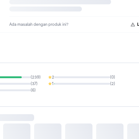
Ada masalah dengan produk ini?
(
239
)
2
(
0
)
0%
(
37
)
1
(
2
)
0.7%
(
6
)