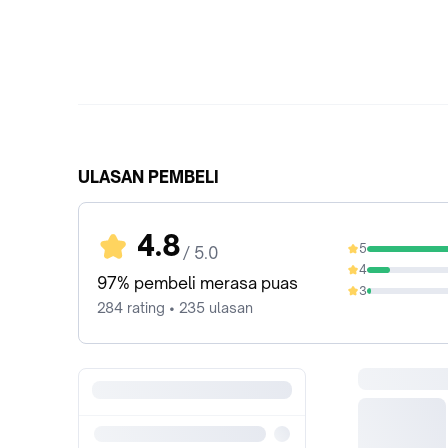
ULASAN PEMBELI
4.8
5
/ 5.0
84.15%
4
13.03%
97% pembeli merasa puas
3
2.11%
284 rating • 235 ulasan