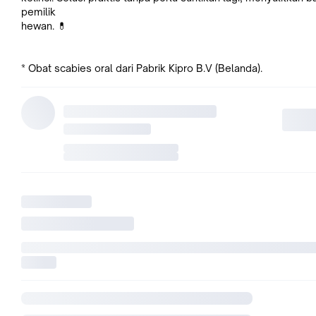
pemilik
hewan. 💊
* Obat scabies oral dari Pabrik Kipro B.V (Belanda).
* Nomor Registrasi: I.07043206PKC.
* Cukup dicampurkan dalam makanan atau minuman, atau dib
secara langsung ke mulut tanpa jarum atau pipet.
✅ Cocok untuk berbagai hewan peliharaan: kelinci, anjing, kuc
domba, sapi,
kuda, ayam, bebek, dll. 🐇🐶🐱🐑🐮🐴🐔🦆
Dengan Kepromec Oral, pengobatan hewan kesayangan And
menjadi lebih mudah dan
efektif. Tidak perlu khawatir lagi dengan masalah kutu dan sc
🌟