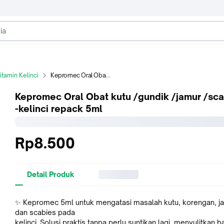
itamin Kelinci
Kepromec Oral Obat kutu /gundik /jamur /scabies -kelinci repack 5ml
Kepromec Oral Obat kutu /gundik /jamur /sc
-kelinci repack 5ml
Rp8.500
Detail Produk
✨ Kepromec 5ml untuk mengatasi masalah kutu, korengan, j
dan scabies pada
kelinci. Solusi praktis tanpa perlu suntikan lagi, menyulitkan b